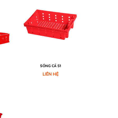
SÓNG CÁ S1
SÓNG
LIÊN HỆ
L