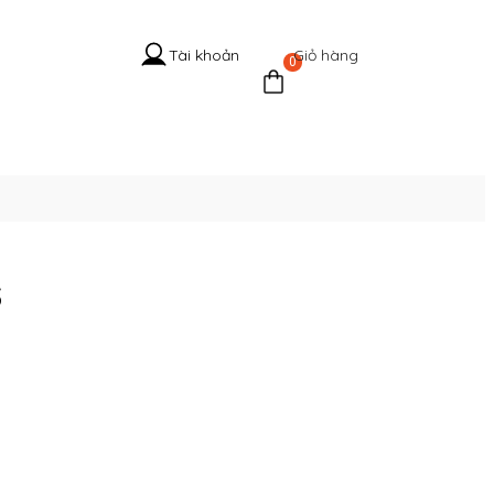
Giỏ hàng
Tài khoản
0
 Hệ Cổ
Tuyển
Tin
Liên
g
dụng
tức
hệ
5