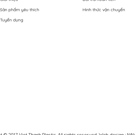
Sản phẩm yêu thích
Hình thức vận chuyển
Tuyển dụng
 © 2017 Viet Thanh Plastic. All rights reserved. Web design : NiN