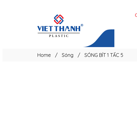
Trang
chủ
Home
/
Sóng
/
SÓNG BÍT 1 TẤC 5