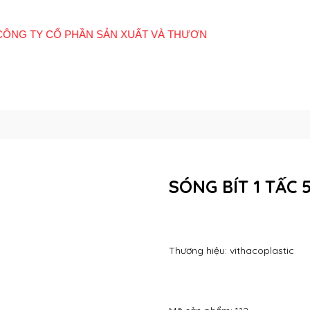
Giới
Tất cả sản
E-
Hệ thống cửa
Quan
thiệu
phẩm
Catalogue
hàng
Đôn
SÓNG BÍT 1 TẤC 
Thương hiệu: vithacoplastic