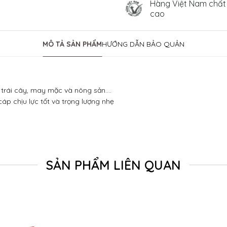
Hàng Việt Nam chất
cao
MÔ TẢ SẢN PHẨM
HƯỚNG DẪN BẢO QUẢN
rái cây, may mặc và nông sản....
áp chịu lực tốt và trọng lượng nhẹ
SẢN PHẨM LIÊN QUAN