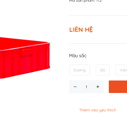
Mã sản phẩm:
112
LIÊN HỆ
Màu sắc
Dương
Đỏ
Và
Thêm vào yêu thích