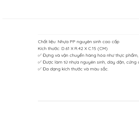
Chất liệu: Nhựa PP nguyên sinh cao cấp
Kích thước: D.61 X R.42 X C.15 (CM)
✅ Đựng và vận chuyển hàng hóa như thực phẩm, t
✅ Được làm từ nhựa nguyên sinh, dày dặn, cứng c
✅ Đa dạng kích thước và màu sắc.