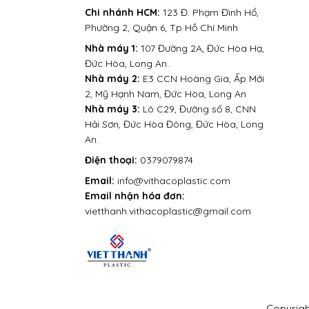
Chi nhánh HCM:
123 Đ. Phạm Đình Hổ,
Phường 2, Quận 6, Tp Hồ Chí Minh
Nhà máy 1:
107 Đường 2A, Đức Hòa Hạ,
Đức Hòa, Long An..
Nhà máy 2:
E3 CCN Hoàng Gia, Ấp Mới
2, Mỹ Hạnh Nam, Đức Hòa, Long An
Nhà máy 3:
Lô C29, Đường số 8, CNN
Hải Sơn, Đức Hòa Đông, Đức Hòa, Long
An.
Điện thoại:
0379079874
Email:
info@vithacoplastic.com
Email nhận hóa đơn:
vietthanh.vithacoplastic@gmail.com
Copyright