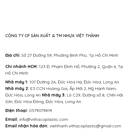
CÔNG TY CP SẢN XUẤT & TM NHỰA VIỆT THÀNH
Địa chỉ:
Số 27 Đường 59, Phường Bình Phú, Tp Hồ Chí Minh
Chi nhánh HCM:
123 Đ. Phạm Đình Hổ, Phường 2, Quận 6, Tp
Hồ Chí Minh
Nhà máy 1:
107 Đường 2A, Đức Hòa Hạ, Đức Hòa, Long An..
Nhà máy 2:
E3 CCN Hoàng Gia, Ấp Mới 2, Mỹ Hạnh Nam,
Đức Hòa, Long An
Nhà máy 3:
Lô C29, Đường số 8, CNN Hải
Sơn, Đức Hòa Đông, Đức Hòa, Long An.
Điện thoại:
0379079874
Email:
info@vithacoplastic.com
Email nhận hóa đơn:
vietthanh.vithacoplastic@gmail.com