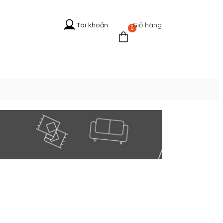
Giỏ hàng
Tài khoản
0
 Hệ Cổ
Tuyển
Tin
Liên
g
dụng
tức
hệ