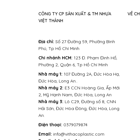
CÔNG TY CP SẢN XUẤT & TM NHỰA
VỀ CH
VIỆT THÀNH
Địa chỉ:
Số 27 Đường 59, Phường Bình
Phú, Tp Hồ Chí Minh
Chi nhánh HCM:
123 Đ. Phạm Đình Hổ,
Phường 2, Quận 6, Tp Hồ Chí Minh
Nhà máy 1:
107 Đường 2A, Đức Hòa Hạ,
Đức Hòa, Long An..
Nhà máy 2:
E3 CCN Hoàng Gia, Ấp Mới
2, Mỹ Hạnh Nam, Đức Hòa, Long An
Nhà máy 3:
Lô C29, Đường số 8, CNN
Hải Sơn, Đức Hòa Đông, Đức Hòa, Long
An.
Điện thoại:
0379079874
Email:
info@vithacoplastic.com