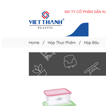
Trang
chủ
Home
/
Hộp Thực Phẩm
/
Hộp Bầu