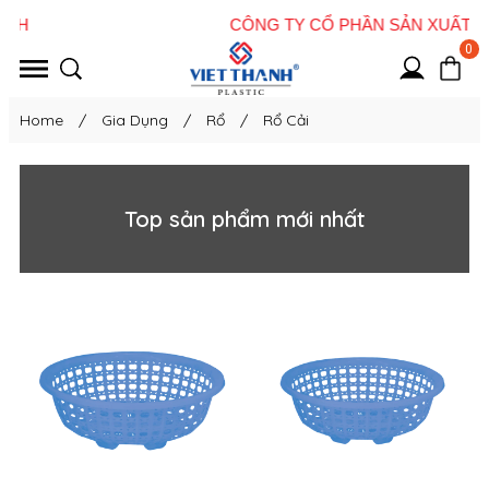
0
Home
/
Gia Dụng
/
Rổ
/
Rổ Cải
Top sản phẩm mới nhất