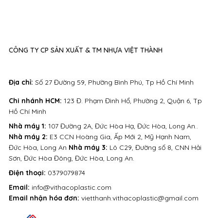
CÔNG TY CP SẢN XUẤT & TM NHỰA VIỆT THÀNH
Địa chỉ:
Số 27 Đường 59, Phường Bình Phú, Tp Hồ Chí Minh
Chi nhánh HCM:
123 Đ. Phạm Đình Hổ, Phường 2, Quận 6, Tp
Hồ Chí Minh
Nhà máy 1:
107 Đường 2A, Đức Hòa Hạ, Đức Hòa, Long An..
Nhà máy 2:
E3 CCN Hoàng Gia, Ấp Mới 2, Mỹ Hạnh Nam,
Đức Hòa, Long An
Nhà máy 3:
Lô C29, Đường số 8, CNN Hải
Sơn, Đức Hòa Đông, Đức Hòa, Long An.
Điện thoại:
0379079874
Email:
info@vithacoplastic.com
Email nhận hóa đơn:
vietthanh.vithacoplastic@gmail.com