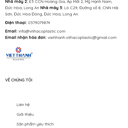
Nhà máy 2:
E3 CCN Hoàng Gia, Ấp Mới 2, Mỹ Hạnh Nam,
Đức Hòa, Long An
Nhà máy 3:
Lô C29, Đường số 8, CNN Hải
Sơn, Đức Hòa Đông, Đức Hòa, Long An.
Điện thoại:
0379079874
Email:
info@vithacoplastic.com
Email nhận hóa đơn:
vietthanh.vithacoplastic@gmail.com
VỀ CHÚNG TÔI
Liên hệ
Giới thiệu
Sản phẩm yêu thích