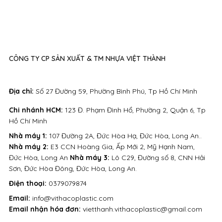
CÔNG TY CP SẢN XUẤT & TM NHỰA VIỆT THÀNH
Địa chỉ:
Số 27 Đường 59, Phường Bình Phú, Tp Hồ Chí Minh
Chi nhánh HCM:
123 Đ. Phạm Đình Hổ, Phường 2, Quận 6, Tp
Hồ Chí Minh
Nhà máy 1:
107 Đường 2A, Đức Hòa Hạ, Đức Hòa, Long An..
Nhà máy 2:
E3 CCN Hoàng Gia, Ấp Mới 2, Mỹ Hạnh Nam,
Đức Hòa, Long An
Nhà máy 3:
Lô C29, Đường số 8, CNN Hải
Sơn, Đức Hòa Đông, Đức Hòa, Long An.
Điện thoại:
0379079874
Email:
info@vithacoplastic.com
Email nhận hóa đơn:
vietthanh.vithacoplastic@gmail.com