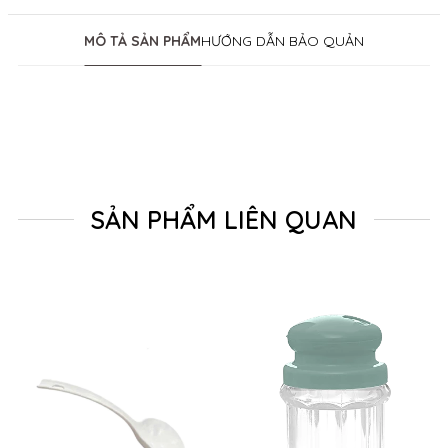
MÔ TẢ SẢN PHẨM
HƯỚNG DẪN BẢO QUẢN
SẢN PHẨM LIÊN QUAN