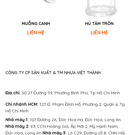
MUỖNG CANH
HỦ TĂM TRÒN
LIÊN HỆ
LIÊN HỆ
CÔNG TY CP SẢN XUẤT & TM NHỰA VIỆT THÀNH
Địa chỉ:
Số 27 Đường 59, Phường Bình Phú, Tp Hồ Chí Minh
Chi nhánh HCM:
123 Đ. Phạm Đình Hổ, Phường 2, Quận 6, Tp
Hồ Chí Minh
Nhà máy 1:
107 Đường 2A, Đức Hòa Hạ, Đức Hòa, Long An..
Nhà máy 2:
E3 CCN Hoàng Gia, Ấp Mới 2, Mỹ Hạnh Nam,
Đức Hòa, Long An
Nhà máy 3:
Lô C29, Đường số 8, CNN Hải