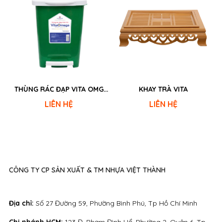
THÙNG RÁC ĐẠP VITA OMG
KHAY TRÀ VITA
12L - 18L
LIÊN HỆ
LIÊN HỆ
CÔNG TY CP SẢN XUẤT & TM NHỰA VIỆT THÀNH
Địa chỉ:
Số 27 Đường 59, Phường Bình Phú, Tp Hồ Chí Minh
Chi nhánh HCM:
123 Đ. Phạm Đình Hổ, Phường 2, Quận 6, Tp