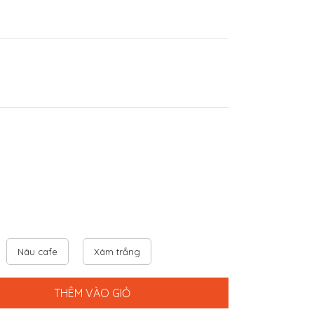
Nâu cafe
Xám trắng
THÊM VÀO GIỎ