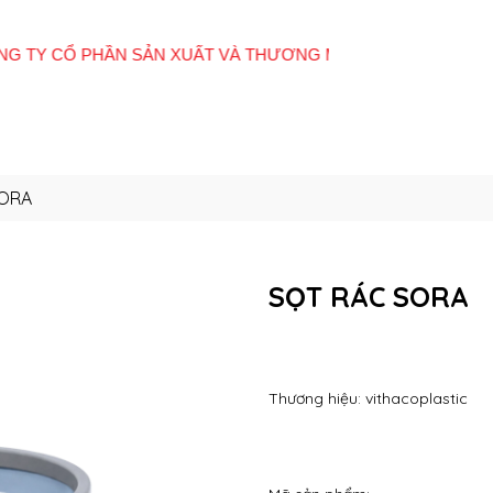
Giới
Tất cả sản
E-
Hệ thống cửa
Quan
thiệu
phẩm
Catalogue
hàng
Đôn
SORA
SỌT RÁC SORA
Thương hiệu: vithacoplastic