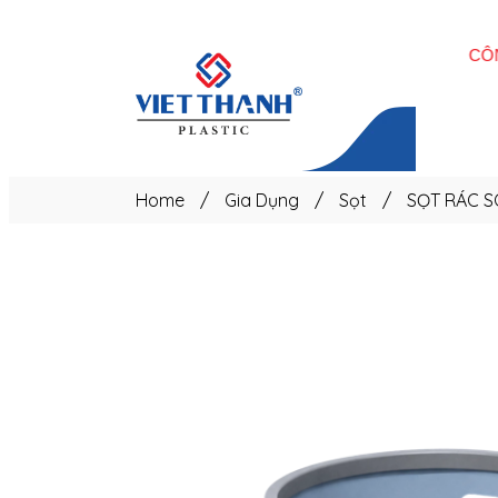
Trang
chủ
Home
/
Gia Dụng
/
Sọt
/
SỌT RÁC 