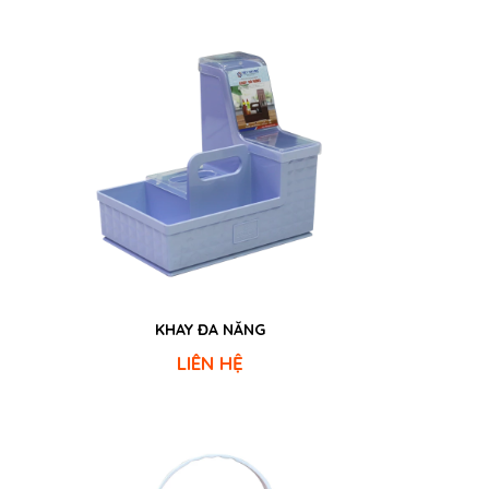
KHAY ĐA NĂNG
BÌNH THỦ
LIÊN HỆ