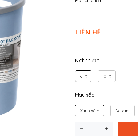
Mã sản phẩm:
LIÊN HỆ
Kích thước
6 lít
10 lít
Màu sắc
Xanh xám
Be xám