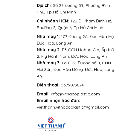
Địa chỉ:
Số 27 Đường 59, Phường Bình
Phú, Tp Hồ Chí Minh
Chi nhánh HCM:
123 Đ. Phạm Đình Hổ,
Phường 2, Quận 6, Tp Hồ Chí Minh
Nhà máy 1:
107 Đường 2A, Đức Hòa Hạ,
Đức Hòa, Long An..
Nhà máy 2:
E3 CCN Hoàng Gia, Ấp Mới
2, Mỹ Hạnh Nam, Đức Hòa, Long An
Nhà máy 3:
Lô C29, Đường số 8, CNN
Hải Sơn, Đức Hòa Đông, Đức Hòa, Long
An.
Điện thoại:
0379079874
Email:
info@vithacoplastic.com
Email nhận hóa đơn:
vietthanh.vithacoplastic@gmail.com