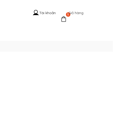
Giỏ hàng
Tài khoản
0
 Hệ Cổ
Tuyển
Tin
Liên
g
dụng
tức
hệ