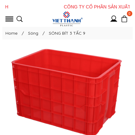
0
Home
/
Sóng
/
SÓNG BÍT 3 TẤC 9