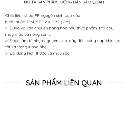
MÔ TẢ SẢN PHẨM
HƯỚNG DẪN BẢO QUẢN
Chất liệu: Nhựa PP nguyên sinh cao cấp
Kích thước: D.61 X R.42 X C.39 (CM)
✅ Đựng và vận chuyển hàng hóa như thực phẩm, trái cây,
may mặc và nông sản....
✅ Được làm từ nhựa nguyên sinh, dày dặn, cứng cáp chịu lực
tốt và trọng lượng nhẹ
✅ Đa dạng kích thước và màu sắc.
SẢN PHẨM LIÊN QUAN