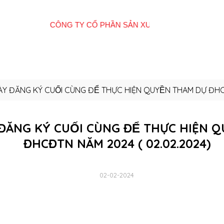
Giới
Tất cả sản
E-
Hệ thống cửa
Quan
thiệu
phẩm
Catalogue
hàng
Đôn
ÀY ĐĂNG KÝ CUỐI CÙNG ĐỂ THỰC HIỆN QUYỀN THAM DỰ 
ĐĂNG KÝ CUỐI CÙNG ĐỂ THỰC HIỆN 
ĐHCĐTN NĂM 2024 ( 02.02.2024)
02-02-2024