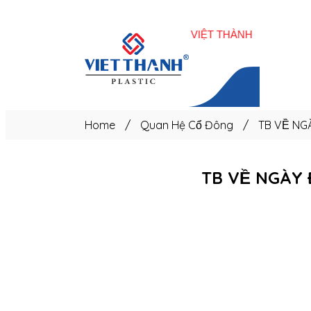
Trang
chủ
Home
/
Quan Hệ Cổ Đông
/
TB VỀ NG
TB VỀ NGÀY 