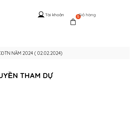
Giỏ hàng
Tài khoản
0
 Hệ Cổ
Tuyển
Tin
Liên
g
dụng
tức
hệ
ĐHCĐTN NĂM 2024 ( 02.02.2024)
QUYỀN THAM DỰ