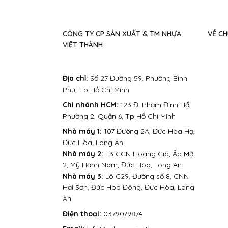
CÔNG TY CP SẢN XUẤT & TM NHỰA
VỀ CH
VIỆT THÀNH
Địa chỉ:
Số 27 Đường 59, Phường Bình
Phú, Tp Hồ Chí Minh
Chi nhánh HCM:
123 Đ. Phạm Đình Hổ,
Phường 2, Quận 6, Tp Hồ Chí Minh
Nhà máy 1:
107 Đường 2A, Đức Hòa Hạ,
Đức Hòa, Long An..
Nhà máy 2:
E3 CCN Hoàng Gia, Ấp Mới
2, Mỹ Hạnh Nam, Đức Hòa, Long An
Nhà máy 3:
Lô C29, Đường số 8, CNN
Hải Sơn, Đức Hòa Đông, Đức Hòa, Long
An.
Điện thoại:
0379079874