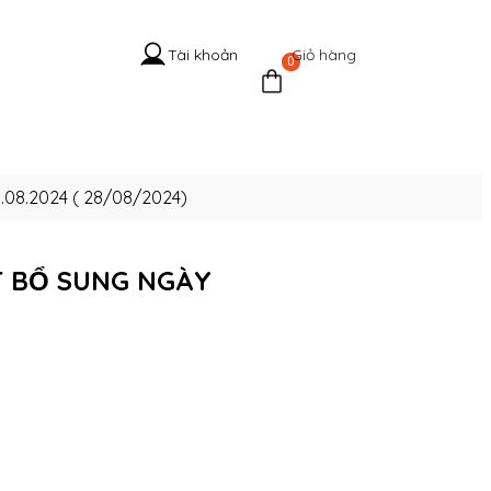
Giỏ hàng
Tài khoản
0
 Hệ Cổ
Tuyển
Tin
Liên
g
dụng
tức
hệ
30.08.2024 ( 28/08/2024)
́T BỔ SUNG NGÀY