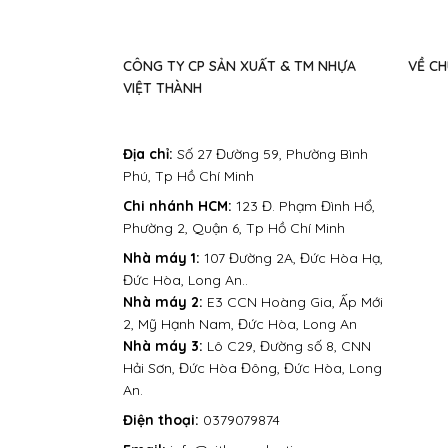
CÔNG TY CP SẢN XUẤT & TM NHỰA
VỀ CH
VIỆT THÀNH
Địa chỉ:
Số 27 Đường 59, Phường Bình
Phú, Tp Hồ Chí Minh
Chi nhánh HCM:
123 Đ. Phạm Đình Hổ,
Phường 2, Quận 6, Tp Hồ Chí Minh
Nhà máy 1:
107 Đường 2A, Đức Hòa Hạ,
Đức Hòa, Long An..
Nhà máy 2:
E3 CCN Hoàng Gia, Ấp Mới
2, Mỹ Hạnh Nam, Đức Hòa, Long An
Nhà máy 3:
Lô C29, Đường số 8, CNN
Hải Sơn, Đức Hòa Đông, Đức Hòa, Long
An.
Điện thoại:
0379079874