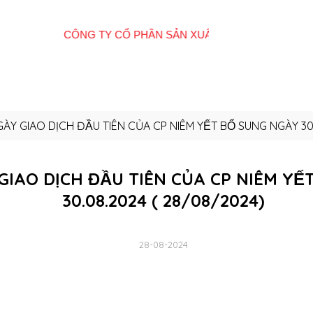
Giới
Tất cả sản
E-
Hệ thống cửa
Quan
thiệu
phẩm
Catalogue
hàng
Đôn
ÀY GIAO DỊCH ĐẦU TIÊN CỦA CP NIÊM YẾT BỔ SUNG NGÀY 
IAO DỊCH ĐẦU TIÊN CỦA CP NIÊM YÊ
30.08.2024 ( 28/08/2024)
28-08-2024