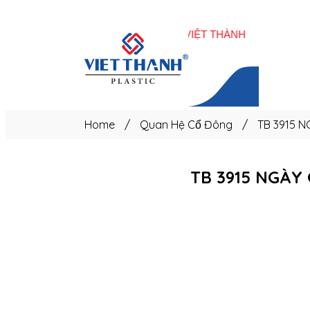
Trang
chủ
Home
/
Quan Hệ Cổ Đông
/
TB 3915 NG
TB 3915 NGÀY G