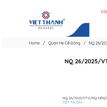
Trang
chủ
Home
/
Quan Hệ Cổ Đông
/
NQ 26/20
NQ 26/2025/V
NQ 26/2025/VTZ/NQ-HĐQT 
TIẾT TẠI ĐÂY