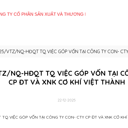
Giới
Tất cả sản
E-
Hệ thống cửa
Quan
thiệu
phẩm
Catalogue
hàng
Đôn
25/VTZ/NQ-HĐQT TQ VIỆC GÓP VỐN TẠI CÔNG TY CON- CTY 
TZ/NQ-HĐQT TQ VIỆC GÓP VỐN TẠI C
CP ĐT VÀ XNK CƠ KHÍ VIỆT THÀNH
22-12-2025
TQ VIỆC GÓP VỐN TẠI CÔNG TY CON- CTY CP ĐT VÀ XNK CƠ KHÍ