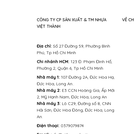
CÔNG TY CP SẢN XUẤT & TM NHỰA
VỀ CH
VIỆT THÀNH
Địa chỉ:
Số 27 Đường 59, Phường Bình
Phú, Tp Hồ Chí Minh
Chi nhánh HCM:
123 Đ. Phạm Đình Hổ,
Phường 2, Quận 6, Tp Hồ Chí Minh
Nhà máy 1:
107 Đường 2A, Đức Hòa Hạ,
Đức Hòa, Long An..
Nhà máy 2:
E3 CCN Hoàng Gia, Ấp Mới
2, Mỹ Hạnh Nam, Đức Hòa, Long An
Nhà máy 3:
Lô C29, Đường số 8, CNN
Hải Sơn, Đức Hòa Đông, Đức Hòa, Long
An.
Điện thoại:
0379079874