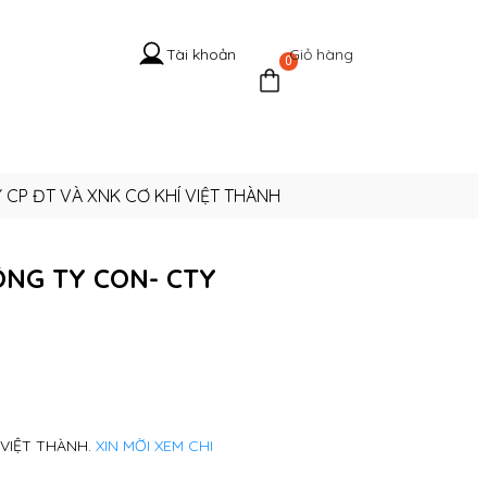
Giỏ hàng
Tài khoản
0
 Hệ Cổ
Tuyển
Tin
Liên
g
dụng
tức
hệ
CP ĐT VÀ XNK CƠ KHÍ VIỆT THÀNH
ÔNG TY CON- CTY
 VIỆT THÀNH.
XIN MỜI XEM CHI