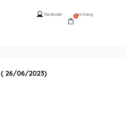
Giỏ hàng
Tài khoản
0
 Hệ Cổ
Tuyển
Tin
Liên
g
dụng
tức
hệ
̣̂ ( 26/06/2023)