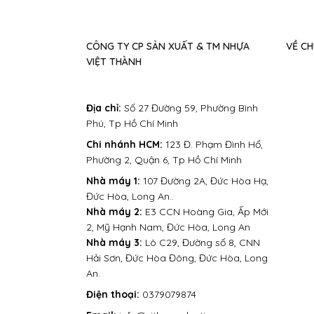
CÔNG TY CP SẢN XUẤT & TM NHỰA
VỀ CH
VIỆT THÀNH
Địa chỉ:
Số 27 Đường 59, Phường Bình
Phú, Tp Hồ Chí Minh
Chi nhánh HCM:
123 Đ. Phạm Đình Hổ,
Phường 2, Quận 6, Tp Hồ Chí Minh
Nhà máy 1:
107 Đường 2A, Đức Hòa Hạ,
Đức Hòa, Long An..
Nhà máy 2:
E3 CCN Hoàng Gia, Ấp Mới
2, Mỹ Hạnh Nam, Đức Hòa, Long An
Nhà máy 3:
Lô C29, Đường số 8, CNN
Hải Sơn, Đức Hòa Đông, Đức Hòa, Long
An.
Điện thoại:
0379079874