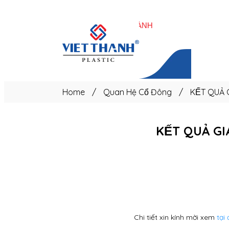
Trang
chủ
Home
/
Quan Hệ Cổ Đông
/
KẾT QUẢ 
KẾT QUẢ GI
Chi tiết xin kính mời xem
tại