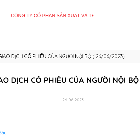
Giới
Tất cả sản
E-
Hệ thống cửa
Quan
thiệu
phẩm
Catalogue
hàng
Đôn
GIAO DỊCH CỔ PHIẾU CỦA NGƯỜI NỘI BỘ ( 26/06/2023)
AO DỊCH CỔ PHIẾU CỦA NGƯỜI NỘI BO
26-06-2023
 đây