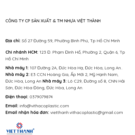
CÔNG TY CP SẢN XUẤT & TM NHỰA VIỆT THÀNH
Địa chỉ:
Số 27 Đường 59, Phường Bình Phú, Tp Hồ Chí Minh
Chi nhánh HCM:
123 Đ. Phạm Đình Hổ, Phường 2, Quận 6, Tp
Hồ Chí Minh
Nhà máy 1:
107 Đường 2A, Đức Hòa Hạ, Đức Hòa, Long An..
Nhà máy 2:
E3 CCN Hoàng Gia, Ấp Mới 2, Mỹ Hạnh Nam,
Đức Hòa, Long An
Nhà máy 3:
Lô C29, Đường số 8, CNN Hải
Sơn, Đức Hòa Đông, Đức Hòa, Long An.
Điện thoại:
0379079874
Email:
info@vithacoplastic.com
Email nhận hóa đơn:
vietthanh.vithacoplastic@gmail.com