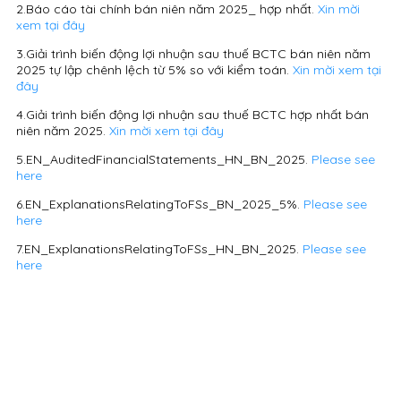
2.Báo cáo tài chính bán niên năm 2025_ hợp nhất.
Xin mời
xem tại đây
3.Giải trình biến động lợi nhuận sau thuế BCTC bán niên năm
2025 tự lập chênh lệch từ 5% so với kiểm toán.
Xin mời xem tại
đây
4.Giải trình biến động lợi nhuận sau thuế BCTC hợp nhất bán
niên năm 2025.
Xin mời xem tại đây
5.EN_AuditedFinancialStatements_HN_BN_2025.
Please see
here
6.EN_ExplanationsRelatingToFSs_BN_2025_5%.
Please see
here
7.EN_ExplanationsRelatingToFSs_HN_BN_2025.
Please see
here