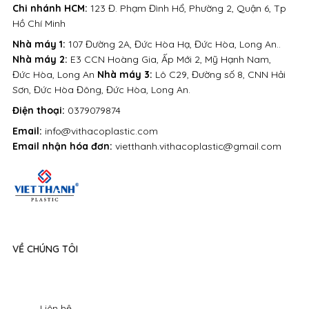
Chi nhánh HCM:
123 Đ. Phạm Đình Hổ, Phường 2, Quận 6, Tp
Hồ Chí Minh
Nhà máy 1:
107 Đường 2A, Đức Hòa Hạ, Đức Hòa, Long An..
Nhà máy 2:
E3 CCN Hoàng Gia, Ấp Mới 2, Mỹ Hạnh Nam,
Đức Hòa, Long An
Nhà máy 3:
Lô C29, Đường số 8, CNN Hải
Sơn, Đức Hòa Đông, Đức Hòa, Long An.
Điện thoại:
0379079874
Email:
info@vithacoplastic.com
Email nhận hóa đơn:
vietthanh.vithacoplastic@gmail.com
VỀ CHÚNG TÔI
Liên hệ