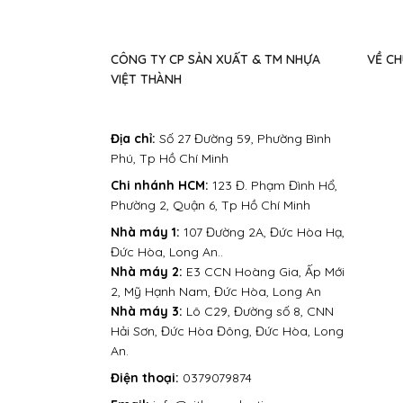
CÔNG TY CP SẢN XUẤT & TM NHỰA
VỀ CH
VIỆT THÀNH
Địa chỉ:
Số 27 Đường 59, Phường Bình
Phú, Tp Hồ Chí Minh
Chi nhánh HCM:
123 Đ. Phạm Đình Hổ,
Phường 2, Quận 6, Tp Hồ Chí Minh
Nhà máy 1:
107 Đường 2A, Đức Hòa Hạ,
Đức Hòa, Long An..
Nhà máy 2:
E3 CCN Hoàng Gia, Ấp Mới
2, Mỹ Hạnh Nam, Đức Hòa, Long An
Nhà máy 3:
Lô C29, Đường số 8, CNN
Hải Sơn, Đức Hòa Đông, Đức Hòa, Long
An.
Điện thoại:
0379079874