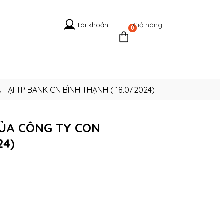
Giỏ hàng
Tài khoản
0
 Hệ Cổ
Tuyển
Tin
Liên
g
dụng
tức
hệ
TẠI TP BANK CN BÌNH THẠNH ( 18.07.2024)
CỦA CÔNG TY CON
24)