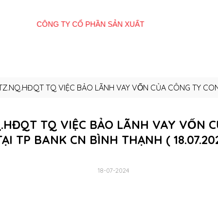
Giới
Tất cả sản
E-
Hệ thống cửa
Quan
thiệu
phẩm
Catalogue
hàng
Đôn
Z.NQ.HĐQT TQ VIỆC BẢO LÃNH VAY VỐN CỦA CÔNG TY CON 
.HĐQT TQ VIỆC BẢO LÃNH VAY VỐN 
TẠI TP BANK CN BÌNH THẠNH ( 18.07.20
18-07-2024