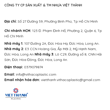
CÔNG TY CP SẢN XUẤT & TM NHỰA VIỆT THÀNH
Địa chỉ:
Số 27 Đường 59, Phường Bình Phú, Tp Hồ Chí Minh
Chi nhánh HCM:
123 Đ. Phạm Đình Hổ, Phường 2, Quận 6, Tp
Hồ Chí Minh
Nhà máy 1:
107 Đường 2A, Đức Hòa Hạ, Đức Hòa, Long An..
Nhà máy 2:
E3 CCN Hoàng Gia, Ấp Mới 2, Mỹ Hạnh Nam,
Đức Hòa, Long An
Nhà máy 3:
Lô C29, Đường số 8, CNN Hải
Sơn, Đức Hòa Đông, Đức Hòa, Long An.
Điện thoại:
0379079874
Email:
info@vithacoplastic.com
Email nhận hóa đơn:
vietthanh.vithacoplastic@gmail.com