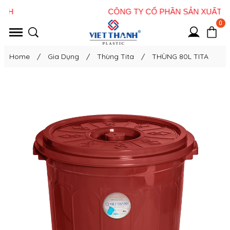
0
Home
/
Gia Dụng
/
Thùng Tita
/
THÙNG 80L TITA