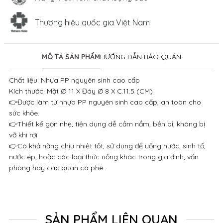
Thương hiệu quốc gia Việt Nam
MÔ TẢ SẢN PHẨM
HƯỚNG DẪN BẢO QUẢN
Chất liệu: Nhựa PP nguyên sinh cao cấp
Kích thước: Mặt Ø 11 X Đáy Ø 8 X C.11.5 (CM)
👉Được làm từ nhựa PP nguyên sinh cao cấp, an toàn cho
sức khỏe.
👉Thiết kế gọn nhẹ, tiện dụng dễ cầm nắm, bền bỉ, không bị
vỡ khi rơi
👉Có khả năng chịu nhiệt tốt, sử dụng để uống nước, sinh tố,
nước ép, hoặc các loại thức uống khác trong gia đình, văn
phòng hay các quán cà phê.
SẢN PHẨM LIÊN QUAN