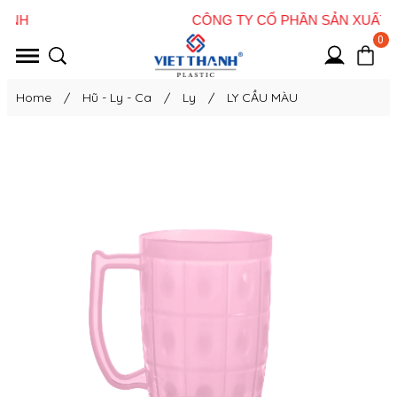
0
Home
/
Hũ - Ly - Ca
/
Ly
/
LY CẦU MÀU