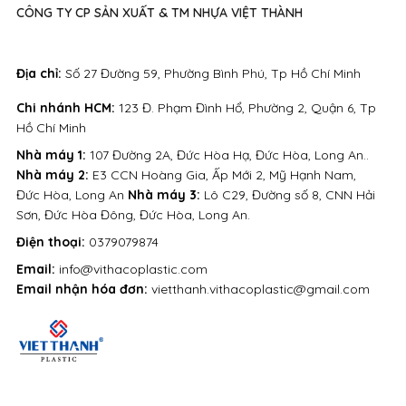
CÔNG TY CP SẢN XUẤT & TM NHỰA VIỆT THÀNH
Địa chỉ:
Số 27 Đường 59, Phường Bình Phú, Tp Hồ Chí Minh
Chi nhánh HCM:
123 Đ. Phạm Đình Hổ, Phường 2, Quận 6, Tp
Hồ Chí Minh
Nhà máy 1:
107 Đường 2A, Đức Hòa Hạ, Đức Hòa, Long An..
Nhà máy 2:
E3 CCN Hoàng Gia, Ấp Mới 2, Mỹ Hạnh Nam,
Đức Hòa, Long An
Nhà máy 3:
Lô C29, Đường số 8, CNN Hải
Sơn, Đức Hòa Đông, Đức Hòa, Long An.
Điện thoại:
0379079874
Email:
info@vithacoplastic.com
Email nhận hóa đơn:
vietthanh.vithacoplastic@gmail.com