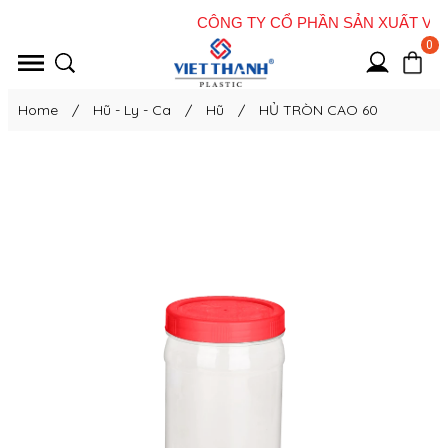
0
Home
/
Hũ - Ly - Ca
/
Hũ
/
HỦ TRÒN CAO 60