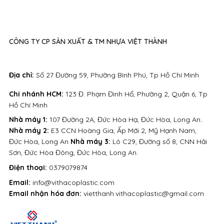
CÔNG TY CP SẢN XUẤT & TM NHỰA VIỆT THÀNH
Địa chỉ:
Số 27 Đường 59, Phường Bình Phú, Tp Hồ Chí Minh
Chi nhánh HCM:
123 Đ. Phạm Đình Hổ, Phường 2, Quận 6, Tp
Hồ Chí Minh
Nhà máy 1:
107 Đường 2A, Đức Hòa Hạ, Đức Hòa, Long An..
Nhà máy 2:
E3 CCN Hoàng Gia, Ấp Mới 2, Mỹ Hạnh Nam,
Đức Hòa, Long An
Nhà máy 3:
Lô C29, Đường số 8, CNN Hải
Sơn, Đức Hòa Đông, Đức Hòa, Long An.
Điện thoại:
0379079874
Email:
info@vithacoplastic.com
Email nhận hóa đơn:
vietthanh.vithacoplastic@gmail.com