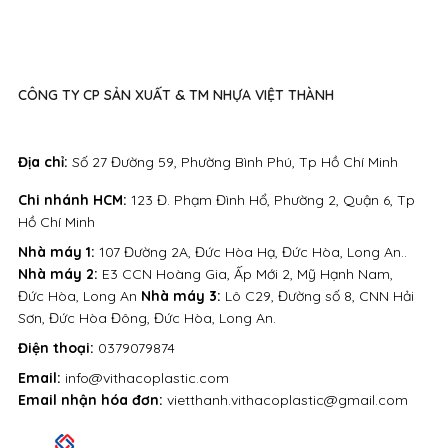
CÔNG TY CP SẢN XUẤT & TM NHỰA VIỆT THÀNH
Địa chỉ:
Số 27 Đường 59, Phường Bình Phú, Tp Hồ Chí Minh
Chi nhánh HCM:
123 Đ. Phạm Đình Hổ, Phường 2, Quận 6, Tp
Hồ Chí Minh
Nhà máy 1:
107 Đường 2A, Đức Hòa Hạ, Đức Hòa, Long An..
Nhà máy 2:
E3 CCN Hoàng Gia, Ấp Mới 2, Mỹ Hạnh Nam,
Đức Hòa, Long An
Nhà máy 3:
Lô C29, Đường số 8, CNN Hải
Sơn, Đức Hòa Đông, Đức Hòa, Long An.
Điện thoại:
0379079874
Email:
info@vithacoplastic.com
Email nhận hóa đơn:
vietthanh.vithacoplastic@gmail.com