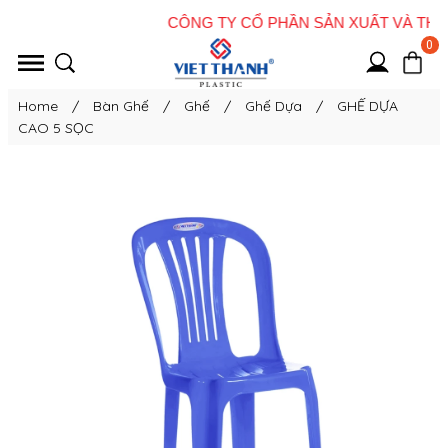
0
Home
/
Bàn Ghế
/
Ghế
/
Ghế Dựa
/
GHẾ DỰA
CAO 5 SỌC