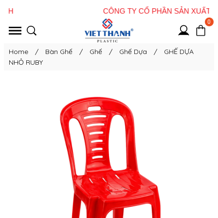
0
Home
/
Bàn Ghế
/
Ghế
/
Ghế Dựa
/
GHẾ DỰA
NHỎ RUBY