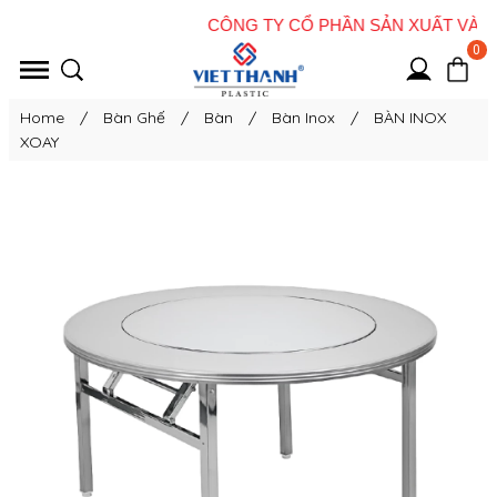
0
Home
/
Bàn Ghế
/
Bàn
/
Bàn Inox
/
BÀN INOX
XOAY