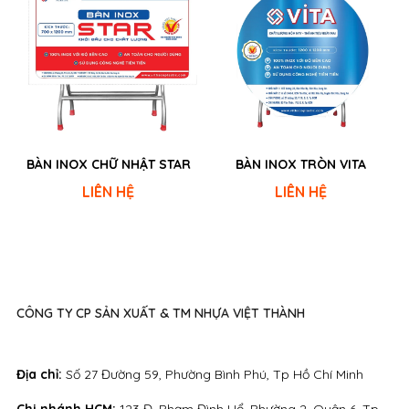
BÀN INOX CHỮ NHẬT STAR
BÀN INOX TRÒN VITA
LIÊN HỆ
LIÊN HỆ
CÔNG TY CP SẢN XUẤT & TM NHỰA VIỆT THÀNH
Địa chỉ:
Số 27 Đường 59, Phường Bình Phú, Tp Hồ Chí Minh
Chi nhánh HCM:
123 Đ. Phạm Đình Hổ, Phường 2, Quận 6, Tp