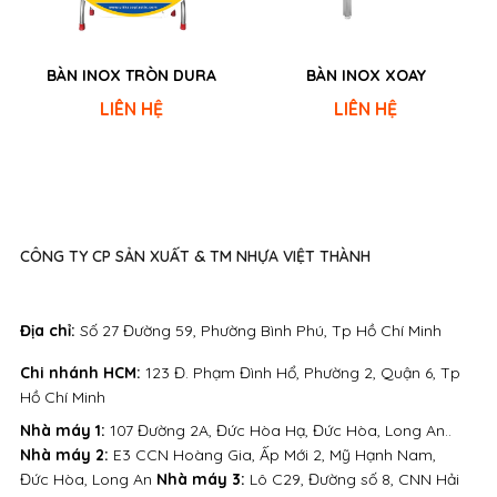
BÀN INOX TRÒN DURA
BÀN INOX XOAY
LIÊN HỆ
LIÊN HỆ
CÔNG TY CP SẢN XUẤT & TM NHỰA VIỆT THÀNH
Địa chỉ:
Số 27 Đường 59, Phường Bình Phú, Tp Hồ Chí Minh
Chi nhánh HCM:
123 Đ. Phạm Đình Hổ, Phường 2, Quận 6, Tp
Hồ Chí Minh
Nhà máy 1:
107 Đường 2A, Đức Hòa Hạ, Đức Hòa, Long An..
Nhà máy 2:
E3 CCN Hoàng Gia, Ấp Mới 2, Mỹ Hạnh Nam,
Đức Hòa, Long An
Nhà máy 3:
Lô C29, Đường số 8, CNN Hải