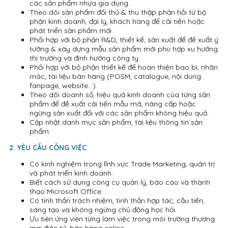
các sản phẩm nhựa gia dụng.
Theo dõi sản phẩm đối thủ & thu thập phản hồi từ bộ
phận kinh doanh, đại lý, khách hàng để cải tiến hoặc
phát triển sản phẩm mới.
Phối hợp với bộ phận R&D, thiết kế, sản xuất để đề xuất ý
tưởng & xây dựng mẫu sản phẩm mới phù hợp xu hướng
thị trường và định hướng công ty.
Phối hợp với bộ phận thiết kế để hoàn thiện bao bì, nhãn
mác, tài liệu bán hàng (POSM, catalogue, nội dung
fanpage, website…).
Theo dõi doanh số, hiệu quả kinh doanh của từng sản
phẩm để đề xuất cải tiến mẫu mã, nâng cấp hoặc
ngừng sản xuất đối với các sản phẩm không hiệu quả.
Cập nhật danh mục sản phẩm, tài liệu thông tin sản
phẩm.
2. YÊU CẦU CÔNG VIỆC
Có kinh nghiệm trong lĩnh vực Trade Marketing, quản trị
và phát triển kinh doanh.
Biết cách sử dụng công cụ quản lý, báo cáo và thành
thạo Microsoft Office.
Có tinh thần trách nhiệm, tinh thần hợp tác, cầu tiến,
sáng tạo và không ngừng chủ động học hỏi.
Ưu tiên ứng viên từng làm việc trong môi trường thương
mại điện tử, bán hàng online.