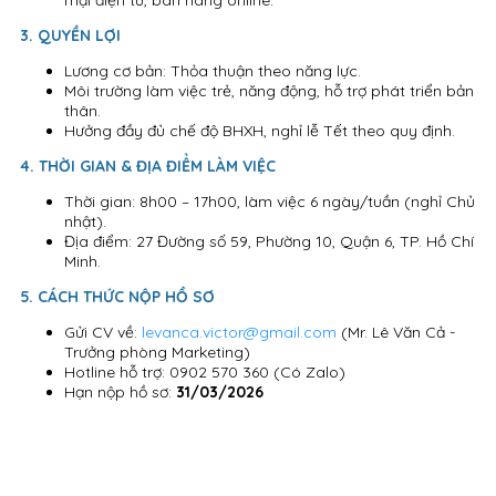
3. QUYỀN LỢI
Lương cơ bản: Thỏa thuận theo năng lực.
Môi trường làm việc trẻ, năng động, hỗ trợ phát triển bản
thân.
Hưởng đầy đủ chế độ BHXH, nghỉ lễ Tết theo quy định.
4. THỜI GIAN & ĐỊA ĐIỂM LÀM VIỆC
Thời gian: 8h00 – 17h00, làm việc 6 ngày/tuần (nghỉ Chủ
nhật).
Địa điểm: 27 Đường số 59, Phường 10, Quận 6, TP. Hồ Chí
Minh.
5. CÁCH THỨC NỘP HỒ SƠ
Gửi CV về:
levanca.victor@gmail.com
(Mr. Lê Văn Cả -
Trưởng phòng Marketing)
Hotline hỗ trợ: 0902 570 360 (Có Zalo)
Hạn nộp hồ sơ:
31/03/2026