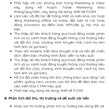
Phối hợp với các phòng ban trong Marketing & Sales
xây dựng kế hoạch Trade Marketing theo
tháng/quý/năm, xây dựng nội dung, thiết kế POSM.
Làm việc với đối tác để thống nhất và triển khai các hoạt
động Marketing offline và online, đặc biệt là các hoạt
động Activation tại điểm bán, NPP/đại lý, hội chợ, sự
kiện…
Thu thập dữ liệu khách hàng qua hoạt động trade, phân
tích và so sánh hoạt động truyền thông của thương hiệu
với đối thủ (Giá, chương trình khuyến mãi, cách họ làm
hình ảnh và giá bán).
Theo dõi timeline triển khai khuyến mãi và tiến độ chiến
dịch, đảm bảo chương trình được diễn ra hiệu quả.
Thu thập dữ liệu khách hàng qua hoạt động trade, phân
tích và so sánh hoạt động truyền thông của thương hiệu
với đối thủ (Giá, chương trình khuyến mãi, cách họ làm
hình ảnh và giá bán).
Hỗ trợ đối chiếu hàng tồn kho (hàng bán/ quà tặng/ vật
phẩm quảng cáo) và báo cáo tồn kho để đảm bảo cho
việc triển khai CTKM hiệu quả.
Phối hợp xây dựng nội dung, thiết kế POSM.
B. Phân tích đối thủ, thị trường và đề xuất cải tiến
Khảo sát thị trường, phân tích xu hướng tiêu dùng đối với