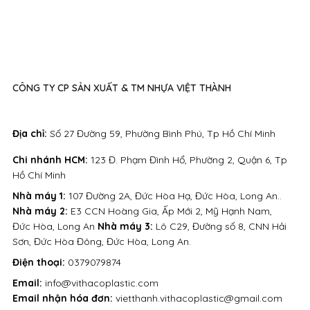
CÔNG TY CP SẢN XUẤT & TM NHỰA VIỆT THÀNH
Địa chỉ:
Số 27 Đường 59, Phường Bình Phú, Tp Hồ Chí Minh
Chi nhánh HCM:
123 Đ. Phạm Đình Hổ, Phường 2, Quận 6, Tp
Hồ Chí Minh
Nhà máy 1:
107 Đường 2A, Đức Hòa Hạ, Đức Hòa, Long An..
Nhà máy 2:
E3 CCN Hoàng Gia, Ấp Mới 2, Mỹ Hạnh Nam,
Đức Hòa, Long An
Nhà máy 3:
Lô C29, Đường số 8, CNN Hải
Sơn, Đức Hòa Đông, Đức Hòa, Long An.
Điện thoại:
0379079874
Email:
info@vithacoplastic.com
Email nhận hóa đơn:
vietthanh.vithacoplastic@gmail.com