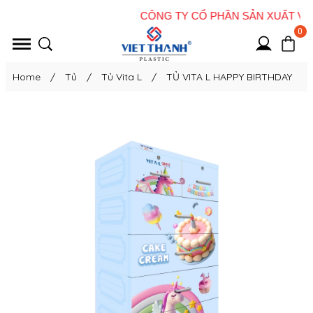
0
Home
/
Tủ
/
Tủ Vita L
/
TỦ VITA L HAPPY BIRTHDAY