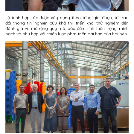
Lộ trình hợp tác được xây dựng theo từng giai đoạn, từ trao
đổi thông tin, nghiên cứu khả thi, triển khai thử nghiệm đến
đánh giá và mở rộng quy mô, bảo đảm tính thận trọng, minh
bạch và phù hợp với chiến lược phát triển dài hạn của hai bên.