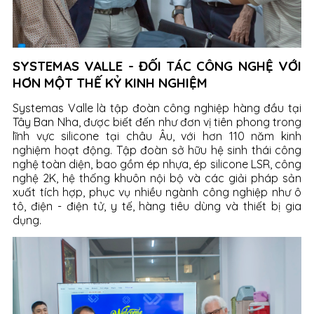
SYSTEMAS VALLE - ĐỐI TÁC CÔNG NGHỆ VỚI
HƠN MỘT THẾ KỶ KINH NGHIỆM
Systemas Valle là tập đoàn công nghiệp hàng đầu tại
Tây Ban Nha, được biết đến như đơn vị tiên phong trong
lĩnh vực silicone tại châu Âu, với hơn 110 năm kinh
nghiệm hoạt động. Tập đoàn sở hữu hệ sinh thái công
nghệ toàn diện, bao gồm ép nhựa, ép silicone LSR, công
nghệ 2K, hệ thống khuôn nội bộ và các giải pháp sản
xuất tích hợp, phục vụ nhiều ngành công nghiệp như ô
tô, điện - điện tử, y tế, hàng tiêu dùng và thiết bị gia
dụng.