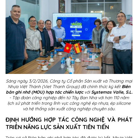
Sáng ngày 3/2/2026,
Công ty Cổ phần Sản xuất và Thương mại
Nhựa Việt Thành (Viet Thanh Group)
đã chính thức ký kết
Biên
bản ghi nhớ (MOU) hợp tác chiến lược
với
Systemas Valle, S.L.
- Tập đoàn công nghiệp đến từ Tây Ban Nha với hơn 110 năm
lịch sử phát triển trong lĩnh vực công nghệ ép nhựa, ép silicone
và hệ thống sản xuất công nghiệp chuyên sâu.
ĐỊNH HƯỚNG HỢP TÁC CÔNG NGHỆ VÀ PHÁT
TRIỂN NĂNG LỰC SẢN XUẤT TIÊN TIẾN
Trên cơ sở Biên bản ghi nhớ hợp tác đã được ký kết, Nhựa Việt