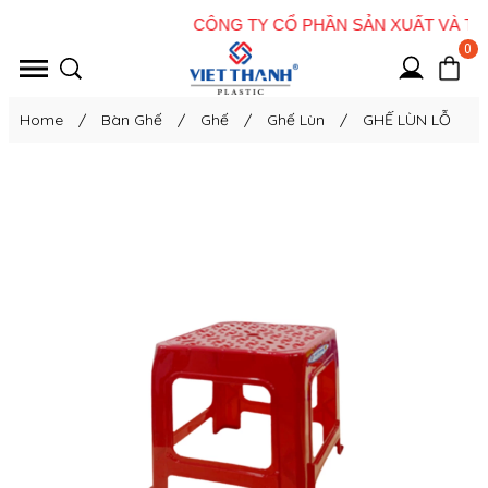
0
Home
/
Bàn Ghế
/
Ghế
/
Ghế Lùn
/
GHẾ LÙN LỖ