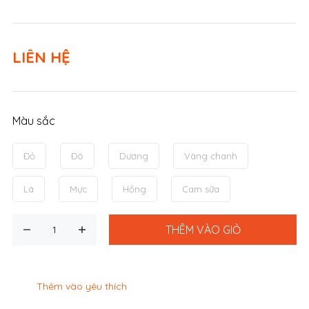
LIÊN HỆ
Màu sắc
Đỏ
Đô
Dương
Vàng chanh
Lá
Mực
Hồng
Cam sữa
THÊM VÀO GIỎ
Thêm vào yêu thích