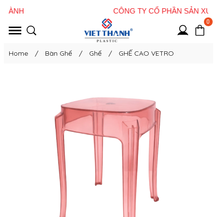
0
Home
/
Bàn Ghế
/
Ghế
/
GHẾ CAO VETRO