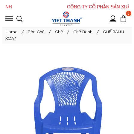
0
Home
/
Bàn Ghế
/
Ghế
/
Ghế Bành
/
GHẾ BÀNH
XOAY