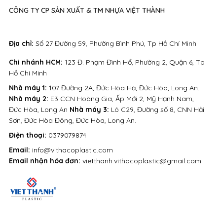
CÔNG TY CP SẢN XUẤT & TM NHỰA VIỆT THÀNH
Địa chỉ:
Số 27 Đường 59, Phường Bình Phú, Tp Hồ Chí Minh
Chi nhánh HCM:
123 Đ. Phạm Đình Hổ, Phường 2, Quận 6, Tp
Hồ Chí Minh
Nhà máy 1:
107 Đường 2A, Đức Hòa Hạ, Đức Hòa, Long An..
Nhà máy 2:
E3 CCN Hoàng Gia, Ấp Mới 2, Mỹ Hạnh Nam,
Đức Hòa, Long An
Nhà máy 3:
Lô C29, Đường số 8, CNN Hải
Sơn, Đức Hòa Đông, Đức Hòa, Long An.
Điện thoại:
0379079874
Email:
info@vithacoplastic.com
Email nhận hóa đơn:
vietthanh.vithacoplastic@gmail.com