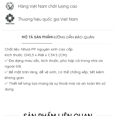
Hàng Việt Nam chất lượng cao
Thương hiệu quốc gia Việt Nam
MÔ TẢ SẢN PHẨM
HƯỚNG DẪN BẢO QUẢN
Chất liệu: Nhựa PP nguyên sinh cao cấp
Kích thước: D45,5 x R68 x C34.5 (CM)
✅ Đa dạng màu sắc, kích thước, phù hợp cả trong nhà và
ngoài trời.
✅ Bề mặt trơn láng, dễ vệ sinh, có thể chồng xếp, tiết kiệm
không gian.
✅ Thiết kế lưng tựa mang lại sự thoải mái và an toàn khi sử
dụng.
SẢN PHẨM LIÊN QUAN