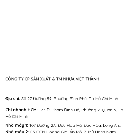
CÔNG TY CP SẢN XUẤT & TM NHỰA VIỆT THÀNH
Địa chỉ:
Số 27 Đường 59, Phường Bình Phú, Tp Hồ Chí Minh
Chi nhánh HCM:
123 Đ. Phạm Đình Hổ, Phường 2, Quận 6, Tp
Hồ Chí Minh
Nhà máy 1:
107 Đường 2A, Đức Hòa Hạ, Đức Hòa, Long An..
Nhà máy 2:
E3 CCN Hoàng Gia, Ấp Mới 2, Mỹ Hạnh Nam,