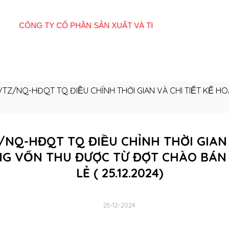
Giới
Tất cả sản
E-
Hệ thống cửa
Quan
thiệu
phẩm
Catalogue
hàng
Đôn
Z/NQ-HĐQT TQ ĐIỀU CHỈNH THỜI GIAN VÀ CHI TIẾT KẾ HOẠC
Q-HĐQT TQ ĐIỀU CHỈNH THỜI GIAN VÀ
G VỐN THU ĐƯỢC TỪ ĐỢT CHÀO BÁN 
LẺ ( 25.12.2024)
25-12-2024