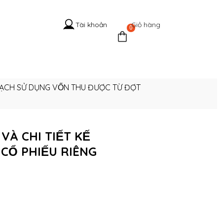
Giỏ hàng
Tài khoản
0
 Hệ Cổ
Tuyển
Tin
Liên
g
dụng
tức
hệ
H SỬ DỤNG VỐN THU ĐƯỢC TỪ ĐỢT
 CHI TIẾT KẾ
CỔ PHIẾU RIÊNG