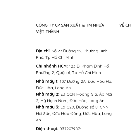
CÔNG TY CP SẢN XUẤT & TM NHỰA
VỀ CH
VIỆT THÀNH
Địa chỉ:
Số 27 Đường 59, Phường Bình
Phú, Tp Hồ Chí Minh
Chi nhánh HCM:
123 Đ. Phạm Đình Hổ,
Phường 2, Quận 6, Tp Hồ Chí Minh
Nhà máy 1:
107 Đường 2A, Đức Hòa Hạ,
Đức Hòa, Long An..
Nhà máy 2:
E3 CCN Hoàng Gia, Ấp Mới
2, Mỹ Hạnh Nam, Đức Hòa, Long An
Nhà máy 3:
Lô C29, Đường số 8, CNN
Hải Sơn, Đức Hòa Đông, Đức Hòa, Long
An.
Điện thoại:
0379079874